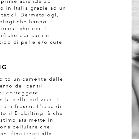
e prime aziende ad
o in Italia grazie ad un
tetici, Dermatologi,
ologi che hanno
meceutiche per il
ifiche per curare
tipo di pelle e/o cute.
NG
volto unicamente dalle
terno dei centri
 di correggere
lla pelle del viso. Il
ito e fresco. L’idea di
to il BioLifting, è che
stimolata mette in
one cellulare che
e, finalizzati alla