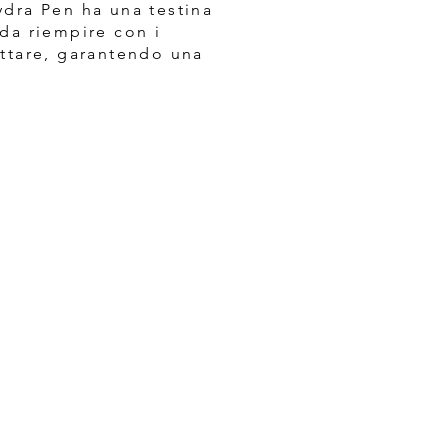
ydra Pen ha una testina
 da riempire con i
attare, garantendo una