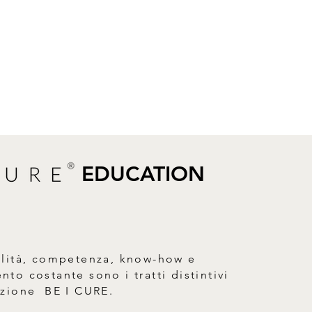
EDUCATION
alità, competenza, know-how e
to costante sono i tratti distintivi
azione BE I CURE.