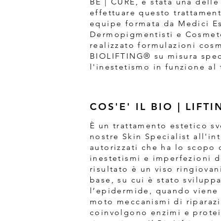
BE | CURE, è stata una dell
effettuare questo trattament
equipe formata da Medici Es
Dermopigmentisti e Cosmet
realizzato formulazioni cos
BIOLIFTING® su misura spec
l'inestetismo in funzione al 
COS'E' IL BIO | LIFTI
È un trattamento estetico s
nostre Skin Specialist all'in
autorizzati che ha lo scopo
inestetismi e imperfezioni de
risultato è un viso ringiovan
base, su cui è stato sviluppa
l’epidermide, quando viene 
moto meccanismi di riparazi
coinvolgono enzimi e protein