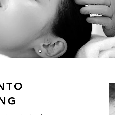
NTO
ING