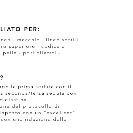
GLIATO PER:
eo - macchie - linee sottili
bro superiore - codice a
pelle - pori dilatati -
?​
dopo la prima seduta con il
la seconda/terza seduta con
d elastina.
ione del protocollo di
 risposto con un “excellent”
 con una riduzione della