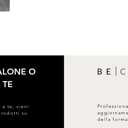
SALONE O
 TE
Profession
 a te, vieni
aggiornamen
prodotti su
della form