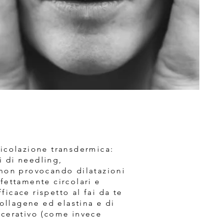
eicolazione transdermica:
i di needling,
non provocando dilatazioni
rfettamente circolari e
icace rispetto al fai da te
ollagene ed elastina e di
lacerativo (come invece