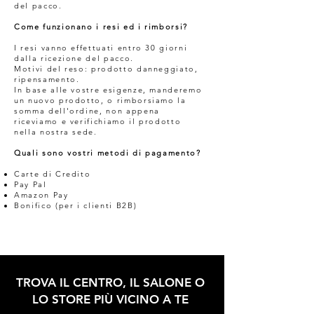
del pacco.
Come funzionano i resi ed i rimborsi?
I resi vanno effettuati entro 30 giorni
dalla ricezione del pacco.
Motivi del reso: prodotto danneggiato,
ripensamento.
In base alle vostre esigenze, manderemo
un nuovo prodotto, o rimborsiamo la
somma dell'ordine, non appena
riceviamo e verifichiamo il prodotto
nella nostra sede.
Quali sono vostri metodi di pagamento?
Carte di Credito
Pay Pal
Amazon Pay
Bonifico (per i clienti B2B)
TROVA IL CENTRO, IL SALONE O
LO STORE PIÙ VICINO A TE