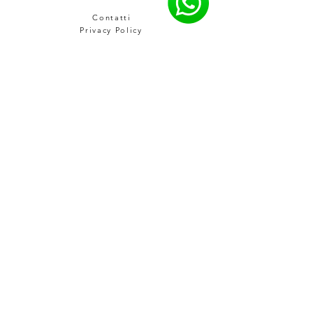
Contatti
Privacy Policy
Cookie Policy
Termini e Condizioni
Spedizioni e Resi
Informativa sui rimborsi
Richiesta Reso
HEADQUARTER
Via Rubino, 38
04023 Formia (LT) Italy
Ph. +39 0771 047010
hello@becure.it
VUOI ESSERE CONTATTATO DA UN
NOSTRO RESPONSABILE ?
Mandaci un messaggio