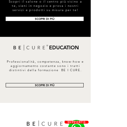
Scopri il salone o il centro più vicino a
te, vieni in negozio e prova i nostri
servizi e prodotti su misura per te!
SCOPRI DI PIÙ
EDUCATION
Professionalità, competenza, know-how e
aggiornamento costante sono i tratti
distintivi della formazione BE I CURE.
SCOPRI DI PIÙ
SUPPORTO