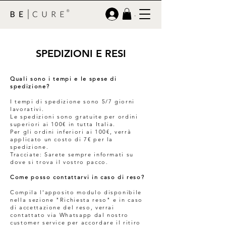
.
SPEDIZIONI E RESI
Quali sono i tempi e le spese di
spedizione?
I tempi di spedizione sono 5/7 giorni
lavorativi.
Le spedizioni sono gratuite per ordini
superiori ai 100€ in tutta Italia.
Per gli ordini inferiori ai 100€, verrà
applicato un costo di 7€ per la
spedizione.
Tracciate: Sarete sempre informati su
dove si trova il vostro pacco.
Come posso contattarvi in caso di reso?
Compila l'apposito modulo disponibile
nella sezione "Richiesta reso" e in caso
di accettazione del reso, verrai
contattato via Whatsapp dal nostro
customer service per accordare il ritiro