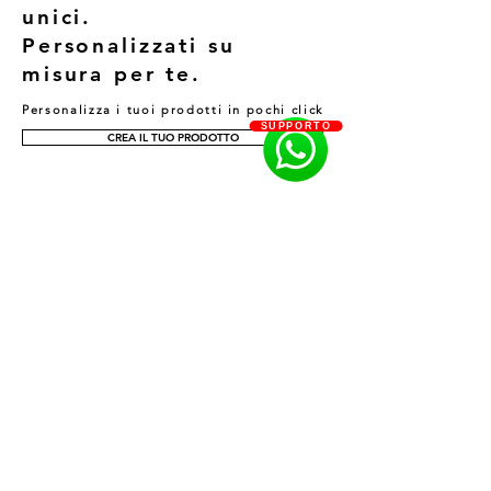
unici.
Personalizzati su
misura per te.
Personalizza i tuoi prodotti in pochi click
SUPPORTO
CREA IL TUO PRODOTTO
TROVA IL CENTRO, IL SALONE O
LO STORE PIÙ VICINO A TE
Scopri il salone o il centro più vicino a
te, vieni in negozio e prova i nostri
servizi e prodotti su misura per te!
SCOPRI DI PIÙ
EDUCATION