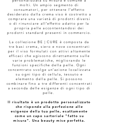
personalizzata su misura è comune a
molti. Un ampio segmento di
consumatori, per ottenere l’effetto
desiderato dalla crema viso è costretto a
comprare una varietà di prodotti diversi
o di rinunciare all’effetto adatto per la
propria pelle accontentandosi dei
prodotti standard presenti in commercio.
La collezione BE | CURE è composta da
tre basi crema, siero e nove concentrati
per il viso formulati con attivi altamente
efficaci che agiscono direttamente sulle
varie problematiche, migliorando le
funzioni specifiche della pelle. Ogni
concentrato svolge un’azione localizzata
su ogni tipo di cellula, tessuto e
elemento della pelle. Si possono
combinare fino a tre differenti concentrati
a seconda delle esigenze di ogni tipo di
pelle.
​Il risultato è un prodotto personalizzato
che risponde alla perfezione alle
esigenze della tua pelle, esattamente
come un capo sartoriale "fatto su
misura”. Una beauty mise perfetta.