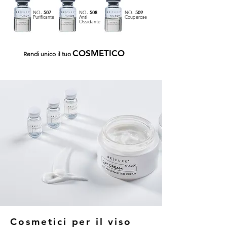
NO
. 507
NO
. 508
NO
. 509
Purificante
Anti-
Couperose
Ossidante
COSMETICO
Rendi unico il tuo
Cosmetici per il viso