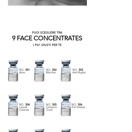
PUOI SCEGLIERE TRA
9 FACE
CONCENTRATES
I PIU' GIUSTI PER TE
NO
. 501
NO
. 502
NO
. 503
Acne
Macchie
Anti-Rughe
NO
. 504
NO
. 505
NO
. 506
Lassità
Contorno
Pori Dilatati
Cutanea
Occhi