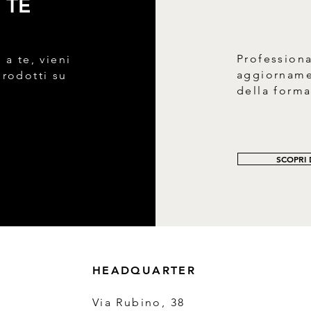
 TE
Profession
 a te, vieni
aggiornamen
prodotti su
della form
SCOPRI D
HEADQUARTER
Via Rubino, 38