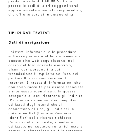
predetta sede di LAB 80 S.r.l.s. e
presso le sedi di altri soggetti terzi,
appositamente nominati Responsabili,
che offrono servizi in outsourcing.
TIPI DI DATI TRATTATI
Dati di navigazione
I sistemi informatici e le procedure
software preposte al funzionamento di
questo sito web acquisiscono, nel
corso del loro normale esercizio,
alcuni dati personali la cui
trasmissione è implicita nell’uso dei
protocolli di comunicazione di
Internet. Si tratta di informazioni che
non sono raccolte per essere associate
a interessati identificati. In questa
categoria di dati rientrano gli indirizzi
IP o i nomi a dominio dei computer
utilizzati dagli utenti che si
connettono al sito, gli indirizzi in
notazione URI (Uniform Resource
Identifier) delle risorse richieste,
l’orario della richiesta, il metodo
utilizzato nel sottoporre la richiesta al
server, la dimensione del file ottenuto