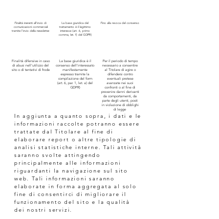
Finalità inerenti all’invio di
La base giuridica del
Fino alla revoca del consenso
comunicazioni commerciali
trattamento è il legittimo
tramite l’invio della newsletter.
interesse (art. 6, primo
comma, let. f) del GDPR)
Finalità difensive in caso
La base giuridica è il
Per il periodo di tempo
di abusi nell’utilizzo del
consenso dell’interessato
necessario a consentire
sito o di tentativi di frode
manifestamente
al Titolare di agire o
espresso tramite la
difendersi contro
compilazione del form
eventuali pretese
(art. 6, par. 1, let. a) del
avanzate nei suoi
GDPR)
confronti o al fine di
prevenire danni derivanti
da comportamenti, da
parte degli utenti, posti
in violazione di obblighi
di legge
In aggiunta a quanto sopra, i dati e le
informazioni raccolte potranno essere
trattate dal Titolare al fine di
elaborare report o altre tipologie di
analisi statistiche interne. Tali attività
saranno svolte attingendo
principalmente alle informazioni
riguardanti la navigazione sul sito
web. Tali informazioni saranno
elaborate in forma aggregata al solo
fine di consentirci di migliorare il
funzionamento del sito e la qualità
dei nostri servizi.