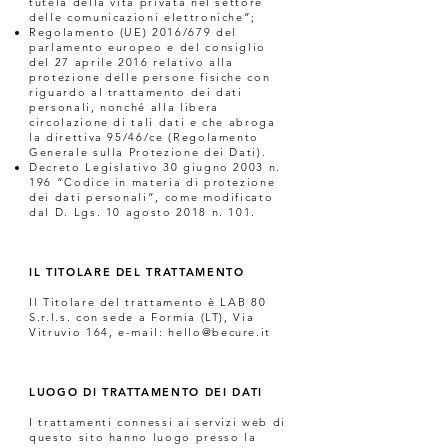
tutela della vita privata nel settore
delle comunicazioni elettroniche”;
Regolamento (UE) 2016/679 del
parlamento europeo e del consiglio
del 27 aprile 2016 relativo alla
protezione delle persone fisiche con
riguardo al trattamento dei dati
personali, nonché alla libera
circolazione di tali dati e che abroga
la direttiva 95/46/ce (Regolamento
Generale sulla Protezione dei Dati).
Decreto Legislativo 30 giugno 2003 n.
196 “Codice in materia di protezione
dei dati personali”, come modificato
dal D. Lgs. 10 agosto 2018 n. 101.
IL TITOLARE DEL TRATTAMENTO
Il Titolare del trattamento è LAB 80
S.r.l.s. con sede a Formia (LT), Via
Vitruvio 164, e-mail:
hello@becure.it
LUOGO DI TRATTAMENTO DEI DATI
I trattamenti connessi ai servizi web di
questo sito hanno luogo presso la