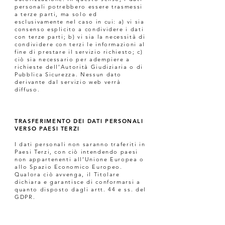
personali potrebbero essere trasmessi
a terze parti, ma solo ed
esclusivamente nel caso in cui: a) vi sia
consenso esplicito a condividere i dati
con terze parti; b) vi sia la necessità di
condividere con terzi le informazioni al
fine di prestare il servizio richiesto; c)
ciò sia necessario per adempiere a
richieste dell’Autorità Giudiziaria o di
Pubblica Sicurezza. Nessun dato
derivante dal servizio web verrà
diffuso.
TRASFERIMENTO DEI DATI PERSONALI
VERSO PAESI TERZI
I dati personali non saranno traferiti in
Paesi Terzi, con ciò intendendo paesi
non appartenenti all’Unione Europea o
allo Spazio Economico Europeo.
Qualora ciò avvenga, il Titolare
dichiara e garantisce di conformarsi a
quanto disposto dagli artt. 44 e ss. del
GDPR.