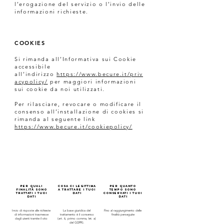
l’erogazione del servizio o l’invio delle
informazioni richieste.
COOKIES
Si rimanda all’Informativa sui Cookie
accessibile
all’indirizzo
https://www.becure.it/priv
acypolicy/
per maggiori informazioni
sui cookie da noi utilizzati.
Per rilasciare, revocare o modificare il
consenso all’installazione di cookies si
rimanda al seguente link
https://www.becure.it/cookiepolicy/
Per quali
Cosa ci legittima
Per quanto
finalità sono
a trattare i tuoi
tempo sono
trattati i tuoi
dati
conservati i tuoi
Dati
dati
Invio di risposte alle richieste
La base giuridica del
Fino al raggiungimento delle
di informazioni trasmesse
trattamento è il consenso
finalità perseguite
dagli utenti tramite il sito
(art. 6, primo comma, let. a)
del GDPR).