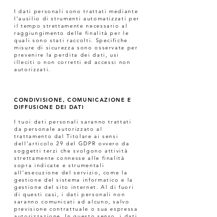
I dati personali sono trattati mediante
l’ausilio di strumenti automatizzati per
il tempo strettamente necessario al
raggiungimento delle finalità per le
quali sono stati raccolti. Specifiche
misure di sicurezza sono osservate per
prevenire la perdita dei dati, usi
illeciti o non corretti ed accessi non
autorizzati.
CONDIVISIONE, COMUNICAZIONE E
DIFFUSIONE DEI DATI
I tuoi dati personali saranno trattati
da personale autorizzato al
trattamento dal Titolare ai sensi
dell’articolo 29 del GDPR ovvero da
soggetti terzi che svolgono attività
strettamente connesse alle finalità
sopra indicate e strumentali
all’esecuzione del servizio, come la
gestione del sistema informatico e la
gestione del sito internet. Al di fuori
di questi casi, i dati personali non
saranno comunicati ad alcuno, salvo
previsione contrattuale o sua espressa
autorizzazione. In questo senso, i dati