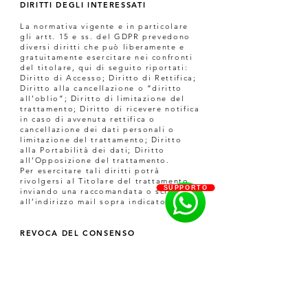
DIRITTI DEGLI INTERESSATI
La normativa vigente e in particolare
gli artt. 15 e ss. del GDPR prevedono
diversi diritti che può liberamente e
gratuitamente esercitare nei confronti
del titolare, qui di seguito riportati:
Diritto di Accesso; Diritto di Rettifica;
Diritto alla cancellazione o “diritto
all’oblio”; Diritto di limitazione del
trattamento; Diritto di ricevere notifica
in caso di avvenuta rettifica o
cancellazione dei dati personali o
limitazione del trattamento; Diritto
alla Portabilità dei dati; Diritto
all’Opposizione del trattamento.
Per esercitare tali diritti potrà
rivolgersi al Titolare del trattamento
SUPPORTO
inviando una raccomandata o scrivendo
all’indirizzo mail sopra indicato.
REVOCA DEL CONSENSO
Lei avrà diritto, in qualsiasi momento,
di revocare il consenso rilasciato per il
trattamento dei suoi dati personali
senza pregiudicare la liceità del
trattamento basato sul consenso prima
della revoca.