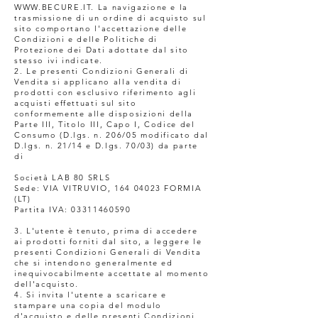
WWW.BECURE.IT. La navigazione e la
trasmissione di un ordine di acquisto sul
sito comportano l'accettazione delle
Condizioni e delle Politiche di
Protezione dei Dati adottate dal sito
stesso ivi indicate.
2. Le presenti Condizioni Generali di
Vendita si applicano alla vendita di
prodotti con esclusivo riferimento agli
acquisti effettuati sul sito
conformemente alle disposizioni della
Parte III, Titolo III, Capo I, Codice del
Consumo (D.lgs. n. 206/05 modificato dal
D.lgs. n. 21/14 e D.lgs. 70/03) da parte
di
Società LAB 80 SRLS
Sede: VIA VITRUVIO, 164 04023 FORMIA
(LT)
Partita IVA: 03311460590
3. L'utente è tenuto, prima di accedere
ai prodotti forniti dal sito, a leggere le
presenti Condizioni Generali di Vendita
che si intendono generalmente ed
inequivocabilmente accettate al momento
dell'acquisto.
4. Si invita l'utente a scaricare e
stampare una copia del modulo
d'acquisto e delle presenti Condizioni