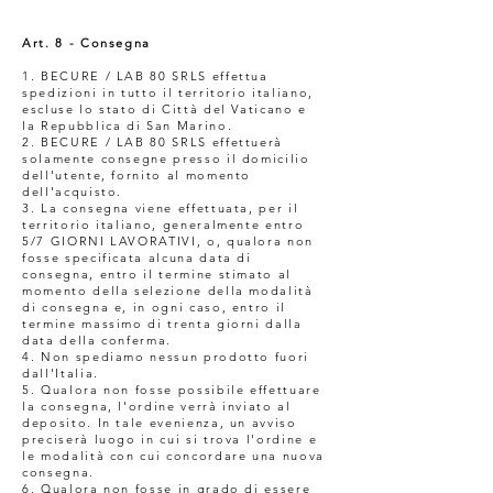
Art. 8 - Consegna
1. BECURE / LAB 80 SRLS effettua
spedizioni in tutto il territorio italiano,
escluse lo stato di Città del Vaticano e
la Repubblica di San Marino.
2. BECURE / LAB 80 SRLS effettuerà
solamente consegne presso il domicilio
dell'utente, fornito al momento
dell'acquisto.
3. La consegna viene effettuata, per il
territorio italiano, generalmente entro
5/7 GIORNI LAVORATIVI, o, qualora non
fosse specificata alcuna data di
consegna, entro il termine stimato al
momento della selezione della modalità
di consegna e, in ogni caso, entro il
termine massimo di trenta giorni dalla
data della conferma.
4. Non spediamo nessun prodotto fuori
dall'Italia.
5. Qualora non fosse possibile effettuare
la consegna, l'ordine verrà inviato al
deposito. In tale evenienza, un avviso
preciserà luogo in cui si trova l'ordine e
le modalità con cui concordare una nuova
consegna.
6. Qualora non fosse in grado di essere