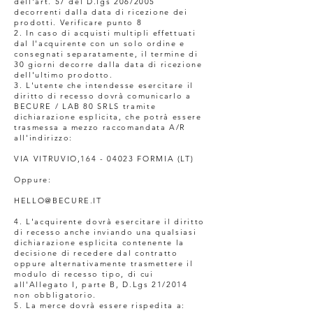
dell'art. 57 del D.lgs 206/2005
decorrenti dalla data di ricezione dei
prodotti. Verificare punto 8
2. In caso di acquisti multipli effettuati
dal l'acquirente con un solo ordine e
consegnati separatamente, il termine di
30 giorni decorre dalla data di ricezione
dell'ultimo prodotto.
3. L'utente che intendesse esercitare il
diritto di recesso dovrà comunicarlo a
BECURE / LAB 80 SRLS tramite
dichiarazione esplicita, che potrà essere
trasmessa a mezzo raccomandata A/R
all'indirizzo:
VIA VITRUVIO,
164 - 04023
FORMIA (LT)
Oppure:
HELLO@BECURE.IT
4. L'acquirente dovrà esercitare il diritto
di recesso anche inviando una qualsiasi
dichiarazione esplicita contenente la
decisione di recedere dal contratto
oppure alternativamente trasmettere il
modulo di recesso tipo, di cui
all'Allegato I, parte B, D.Lgs 21/2014
non obbligatorio.
5. La merce dovrà essere rispedita a: