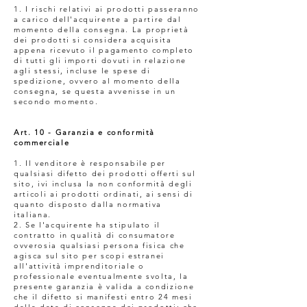
1. I rischi relativi ai prodotti passeranno
a carico dell'acquirente a partire dal
momento della consegna. La proprietà
dei prodotti si considera acquisita
appena ricevuto il pagamento completo
di tutti gli importi dovuti in relazione
agli stessi, incluse le spese di
spedizione, ovvero al momento della
consegna, se questa avvenisse in un
secondo momento.
Art. 10 - Garanzia e conformità
commerciale
1. Il venditore è responsabile per
qualsiasi difetto dei prodotti offerti sul
sito, ivi inclusa la non conformità degli
articoli ai prodotti ordinati, ai sensi di
quanto disposto dalla normativa
italiana.
2. Se l'acquirente ha stipulato il
contratto in qualità di consumatore
ovverosia qualsiasi persona fisica che
agisca sul sito per scopi estranei
all'attività imprenditoriale o
professionale eventualmente svolta, la
presente garanzia è valida a condizione
che il difetto si manifesti entro 24 mesi
dalla data di consegna dei prodotti; che