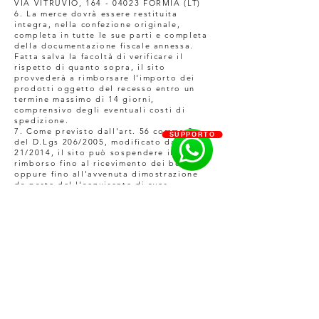
VIA VITRUVIO, 164 - 04023 FORMIA (LT)
6. La merce dovrà essere restituita
integra, nella confezione originale,
completa in tutte le sue parti e completa
della documentazione fiscale annessa.
Fatta salva la facoltà di verificare il
rispetto di quanto sopra, il sito
provvederà a rimborsare l'importo dei
prodotti oggetto del recesso entro un
termine massimo di 14 giorni,
comprensivo degli eventuali costi di
spedizione.
7. Come previsto dall'art. 56 comma 3
SUPPORTO
del D.Lgs 206/2005, modificato dal D.lgs
21/2014, il sito può sospendere il
rimborso fino al ricevimento dei beni
oppure fino all'avvenuta dimostrazione
da parte del l'acquirente di aver
rispedito i beni.
8. Non si applicherà il diritto al recesso
nel caso in cui i servizi e prodotti di
BECURE / LAB 80 SRLS siano inclusi nelle
categorie dell'art. 59 del D.Lgs
206/2005.
Pertanto specifichiamo che TUTTI i
prodotti PERSONALIZZATI da parte
dell'acquirente NON hanno il diritto al
recesso.
9. Il sito eseguirà il rimborso utilizzando
lo stesso mezzo di pagamento scelto