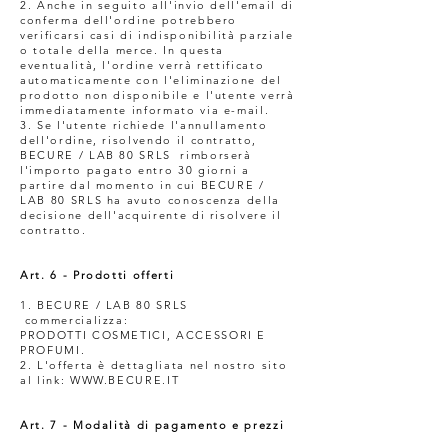
2. Anche in seguito all'invio dell'email di
conferma dell'ordine potrebbero
verificarsi casi di indisponibilità parziale
o totale della merce. In questa
eventualità, l'ordine verrà rettificato
automaticamente con l'eliminazione del
prodotto non disponibile e l'utente verrà
immediatamente informato via e-mail.
3. Se l'utente richiede l'annullamento
dell'ordine, risolvendo il contratto,
BECURE / LAB 80 SRLS rimborserà
l'importo pagato entro 30 giorni a
partire dal momento in cui BECURE /
LAB 80 SRLS ha avuto conoscenza della
decisione dell'acquirente di risolvere il
contratto.
Art. 6 - Prodotti offerti
1. BECURE / LAB 80 SRLS
commercializza:
PRODOTTI COSMETICI, ACCESSORI E
PROFUMI.
2. L'offerta è dettagliata nel nostro sito
al link: WWW.BECURE.IT
Art. 7 - Modalità di pagamento e prezzi