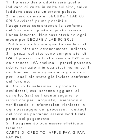
1. Il prezzo dei prodotti sarà quello
indicato di volta in volta sul sito, salvo
laddove sussista un errore palese.
2. In caso di errore BECURE / LAB 80
SRLS avviserà prima possibile
l'acquirente consentendo la conferma
dell'ordine al giusto importo ovvero
l'annullamento. Non sussisterà ad ogni
modo per BECURE / LAB 80 SRLS
l'obbligo di fornire quanto venduto al
prezzo inferiore erroneamente indicato.
3. I prezzi del sito sono comprensivi di
IVA. I prezzi rivolti alla vendita B2B sono
da ritenersi IVA esclusa. I prezzi possono
subire variazioni in qualsiasi momento. I
cambiamenti non riguardano gli ordini
per i quali sia stata già inviata conferma
dell'ordine.
4. Una volta selezionati i prodotti
desiderati, essi saranno aggiunti al
carrello. Sarà sufficiente seguire le
istruzioni per l'acquisto, inserendo o
verificando le informazioni richieste in
ogni passaggio del processo. I dettagli
dell'ordine potranno essere modificati
prima del pagamento.
5. Il pagamento può essere effettuato
tramite:
CARTE DI CREDITO, APPLE PAY, G PAY,
PAY PAL