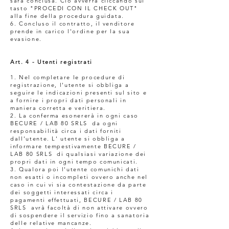
sarà conclusa. Ciò avverrà cliccando sul
tasto "PROCEDI CON IL CHECK OUT"
alla fine della procedura guidata.
6. Concluso il contratto, il venditore
prende in carico l'ordine per la sua
evasione.
Art. 4 - Utenti registrati
1. Nel completare le procedure di
registrazione, l'utente si obbliga a
seguire le indicazioni presenti sul sito e
a fornire i propri dati personali in
maniera corretta e veritiera.
2. La conferma esonererà in ogni caso
BECURE / LAB 80 SRLS da ogni
responsabilità circa i dati forniti
dall'utente. L' utente si obbliga a
informare tempestivamente BECURE /
LAB 80 SRLS di qualsiasi variazione dei
propri dati in ogni tempo comunicati.
3. Qualora poi l'utente comunichi dati
non esatti o incompleti ovvero anche nel
caso in cui vi sia contestazione da parte
dei soggetti interessati circa i
pagamenti effettuati, BECURE / LAB 80
SRLS avrà facoltà di non attivare ovvero
di sospendere il servizio fino a sanatoria
delle relative mancanze.