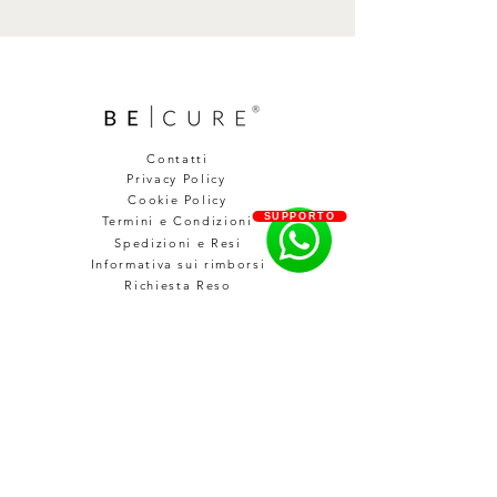
Contatti
Privacy Policy
Cookie Policy
SUPPORTO
Termini e Condizioni
Spedizioni e Resi
Informativa sui rimborsi
Richiesta Reso
HEADQUARTER
Via Rubino, 38
04023 Formia (LT) Italy
Ph. +39 0771 047010
hello@becure.it