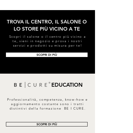
TROVA IL CENTRO, IL SALONE O
LO STORE PIÙ VICINO A TE
Scopri il salone o il centro più vicino a
te, vieni in negozio e prova i nostri
servizi e prodotti su misura per te!
SCOPRI DI PIÙ
EDUCATION
Professionalità, competenza, know-how e
aggiornamento costante sono i tratti
distintivi della formazione BE I CURE.
SCOPRI DI PIÙ