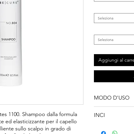
Categoria
*
Seleziona
Tipo di Capelli
*
Seleziona
Aggiungi al carre
MODO D'USO
Aggiungere i concentr
es 1100. Shampoo dalla formula
INCI
piccola quantità di pr
e ed elasticizzante per il capello
massaggiare delicata
Aqua, Cocamidopropyl
liente sullo scalpo in grado di
minuto e risciacquare
sulfate, Sodium chlor