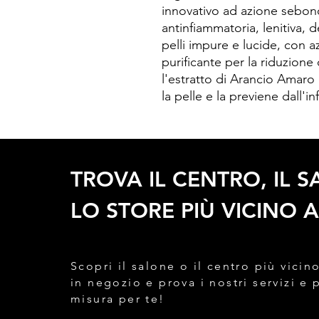
innovativo ad azione sebon
antinfiammatoria, lenitiva, 
pelli impure e lucide, con az
purificante per la riduzione 
l'estratto di Arancio Amaro
la pelle e la previene dall'
TROVA IL CENTRO, IL 
LO STORE PIÙ VICINO A
Scopri il salone o il centro più vicino
in negozio e prova i nostri servizi e 
misura per te!