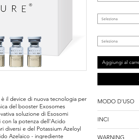
Categoria
*
Seleziona
Inestetismo
*
Seleziona
Aggiungi al carre
è il device di nuova tecnologia per
MODO D'USO
rmica del booster Exosomes
vativa soluzione di Esosomi
Rispettare le modalità
INCI
 con la potenza dell'Acido
ri diversi e del Potassium Azeloyl
Aqua [Water], Glyceri
cido Azelaico - ingrediente
WARNING
orange) flower water,