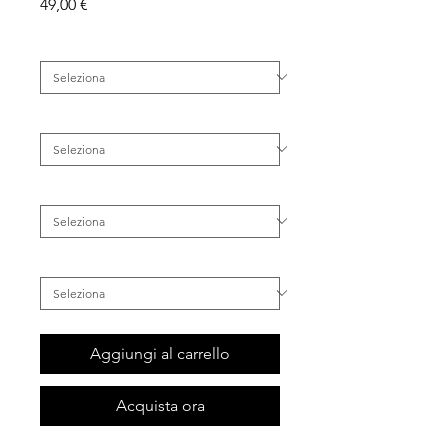
Prezzo
49,00 €
Categoria
*
Famiglia
*
Tipo di Pelle
*
Inestetismo
*
Aggiungi al carrello
Acquista ora