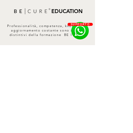
EDUCATION
SUPPORTO
Professionalità, competenza, know-how e
aggiornamento costante sono i tratti
distintivi della formazione BE I CURE.
SCOPRI DI PIÙ
Contatti
Privacy Policy
Cookie Policy
Termini e Condizioni
Spedizioni e Resi
Informativa sui rimborsi