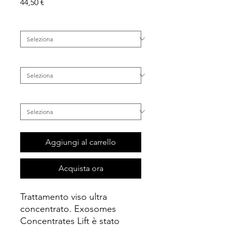
Prezzo
44,50 €
Famiglia
*
Categoria
*
Inestetismo
*
Aggiungi al carrello
Acquista ora
Trattamento viso ultra
concentrato. Exosomes
Concentrates Lift è stato