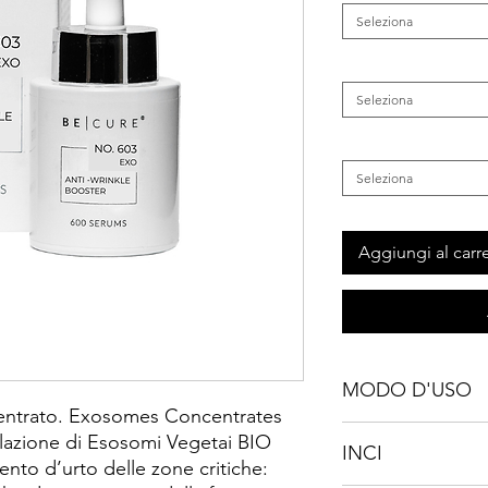
Seleziona
Categoria
*
Seleziona
Inestetismo
*
Seleziona
Aggiungi al carre
MODO D'USO
centrato. Exosomes Concentrates
Dopo una corretta d
ulazione di Esosomi Vegetai BIO
INCI
preferibilmente di se
mento d’urto delle zone critiche:
massaggio fino al co