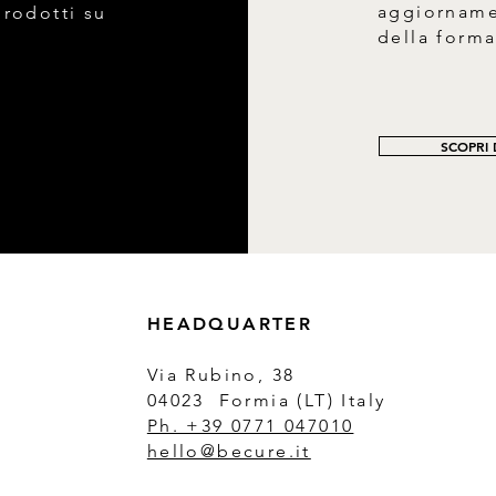
aggiornamen
prodotti su
della form
SCOPRI D
HEADQUARTER
Via Rubino, 38
04023 Formia (LT) Italy
Ph. +39 0771 047010
hello@becure.it