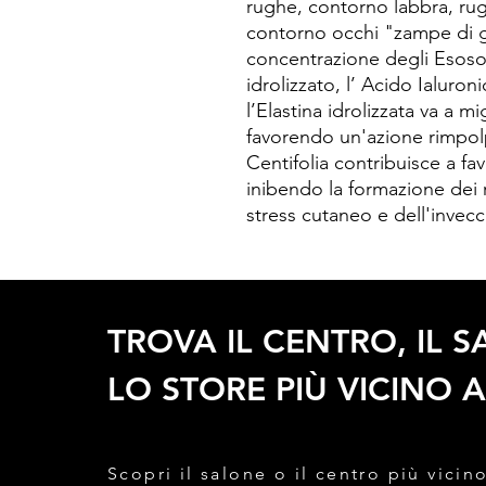
rughe, contorno labbra, rug
contorno occhi "zampe di ga
concentrazione degli Esos
idrolizzato, l’ Acido Ialuron
l’Elastina idrolizzata va a mi
favorendo un'azione rimpol
Centifolia contribuisce a fav
inibendo la formazione dei ra
stress cutaneo e dell'inve
TROVA IL CENTRO, IL 
LO STORE PIÙ VICINO A
Scopri il salone o il centro più vicino