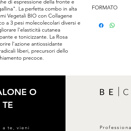
he di espressione della fronte e
Aqua [Water], Hydroly
per cinque minuti e p
FORMATO
llina". La perfetta combo in alta
Glycerin, Rosa centif
Per un trattamento più 
Sodium hyaluronate, 
omi Vegetali BIO con Collagene
mattino e sera.Evitare
15 ML
(Grapefruit) fruit ext
utilizzato di giorno 
ico a 3 pesi molecolecolari diversi e
fruit extract, Phospho
protezione altissima 
gliorare l'elasticità cutanea
Lactobacillus ferment,
Protection".
pante e tonicizzante. La Rosa
Citric acid, Tetrasod
orire l'azione antiossidante
Hexanediol, Sodium 
dicali liberi, precursori dello
cchiamento precoce.
SALONE O
 TE
Profession
 a te, vieni