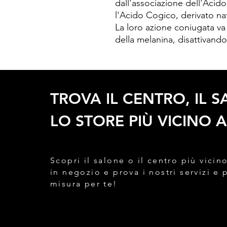
dall'associazione dell'Acid
l'Acido Cogico, derivato na
La loro azione coniugata va
della melanina, disattivando 
TROVA IL CENTRO, IL 
LO STORE PIÙ VICINO A
Scopri il salone o il centro più vicino
in negozio e prova i nostri servizi e 
misura per te!