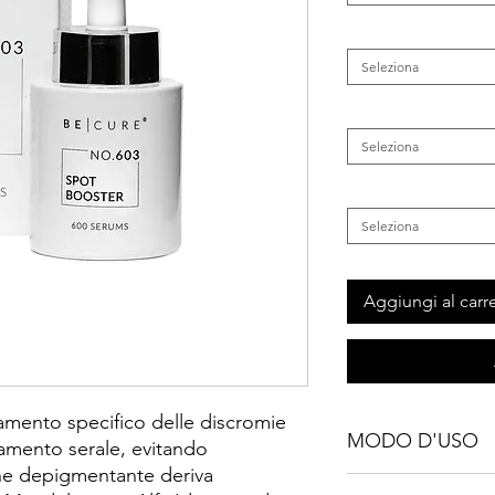
Famiglia
*
Seleziona
Tipo di Pelle
*
Seleziona
Inestetismo
*
Seleziona
Aggiungi al carre
tamento specifico delle discromie
MODO D'USO
amento serale, evitando
one depigmentante deriva
Dopo una corretta de