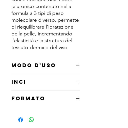
Ialuronico contenuto nella
formula a 3 tipi di peso
molecolare diverso, permette
di riequilibrare l’idratazione
della pelle, incrementando
l’elasticità e la struttura del
tessuto dermico del viso
MODO D'USO
Dopo una corretta detergenza
INCI
applicare preferibilmente di sera su
viso e collo con un leggero massaggio
Aqua [Water], Mandelic acid,
fino al completo assorbimento.
FORMATO
Chamomilla recutita (Matricaria) flower
Lasciare agire per cinque minuti e poi
water, Pyrus malus (Apple) fruit
applicare la crema consigliata. Per un
15 ML
extract, Phenoxyethanol, Glycerin,
trattamento più intensivo, utilizzare
Sodium hyaluronate, Glycyrrhetinic
tutti i giorni, mattino e sera.Evitare
acid, Xanthan gum, Kojic acid,
l'esposizione solare diretta. Se