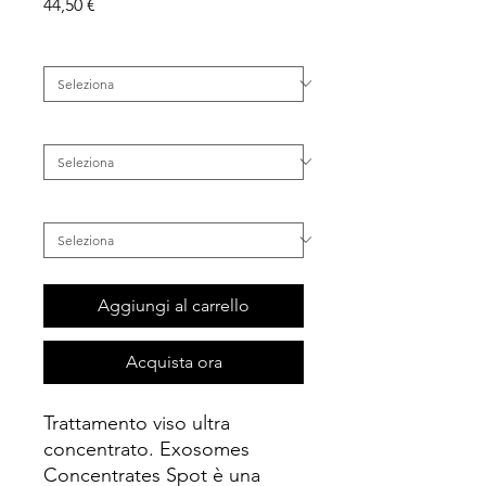
Prezzo
44,50 €
Famiglia
*
Categoria
*
Inestetismo
*
Aggiungi al carrello
Acquista ora
Trattamento viso ultra
concentrato. Exosomes
Concentrates Spot è una