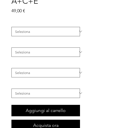
A+C+E
Prezzo
49,00 €
Categoria
*
Famiglia
*
Tipo di Pelle
*
Inestetismo
*
Aggiungi al carrello
Acquista ora