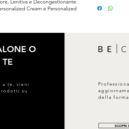
ssore, Lenitiva e Decongestionante.
Aqua, Glycerin, Citru
Personalized Cream e Personalized
Sodium hyaluronate, 
azeloyl diglycinate, 
Tetrasodium glutamate
1,2-Hexanediol.
SALONE O
 TE
Profession
 a te, vieni
aggiornamen
prodotti su
della form
SCOPRI D