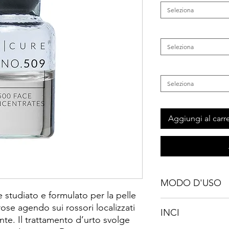
Seleziona
Categoria
*
Seleziona
Inestetismo
*
Seleziona
Aggiungi al carre
MODO D'USO
studiato e formulato per la pelle
Aggiungere il quantit
ose agendo sui rossori localizzati
INCI
"Personalized Cream 
te. Il trattamento d’urto svolge
tipo di pelle per il t