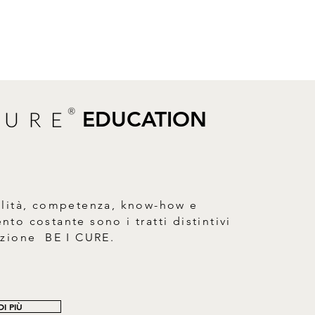
s aurantium amara flower water,
Xanthan gum, Silica, Potassium
Phenoxyethanol, Ethylhexylglycerin,
 diacetate, Bisabolol, Lactic acid,
EDUCATION
alità, competenza, know-how e
to costante sono i tratti distintivi
azione BE I CURE.
I PIÙ