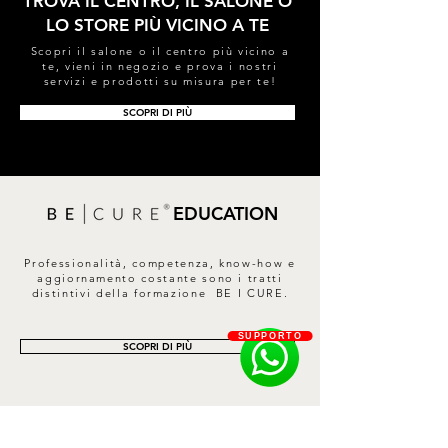
TROVA IL CENTRO, IL SALONE O
Hexanediol.
LO STORE PIÙ VICINO A TE
Scopri il salone o il centro più vicino a
te, vieni in negozio e prova i nostri
servizi e prodotti su misura per te!
SCOPRI DI PIÙ
EDUCATION
Professionalità, competenza, know-how e
aggiornamento costante sono i tratti
distintivi della formazione BE I CURE.
SUPPORTO
SCOPRI DI PIÙ