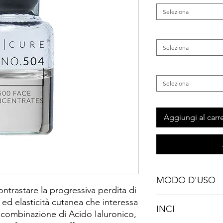
Seleziona
Categoria
*
Seleziona
Inestetismo
*
Seleziona
Aggiungi al carre
MODO D'USO
ntrastare la progressiva perdita di
Aggiungere il quantit
 ed elasticità cutanea che interessa
INCI
"Personalized Cream 
 combinazione di Acido Ialuronico,
tipo di pelle per il t