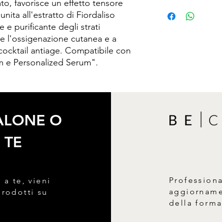
ato, favorisce un effetto tensore
Aqua, Centaurea cyan
unita all'estratto di Fiordaliso
Hydrolyzed elastin, N
e purificante degli strati
Phenoxyethanol, Sod
isomerate, Xanthan g
are l'ossigenazione cutanea e a
Tetrasodium glutamate
 cocktail antiage. Compatibile con
Sorbitol, 1,2-Hexanedi
am e Personalized Serum".
Lecithin, Sodium citr
earth, Disodium EDTA,
SALONE O
 TE
Profession
 a te, vieni
aggiornamen
prodotti su
della form