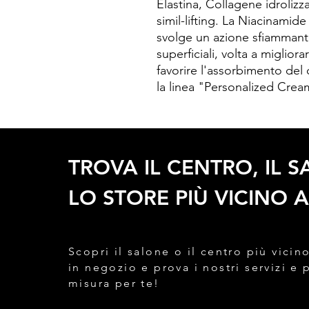
Elastina, Collagene idrolizz
simil-lifting. La Niacinamide 
svolge un azione sfiammante 
superficiali, volta a miglior
favorire l'assorbimento del
la linea "Personalized Cre
TROVA IL CENTRO, IL 
LO STORE PIÙ VICINO A
Scopri il salone o il centro più vicino
in negozio e prova i nostri servizi e 
misura per te!