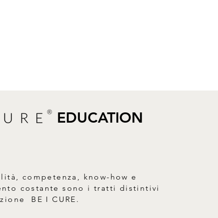
us water, Hydrolyzed collagen,
iacinamide, Glycerin,
ium hyaluronate, Saccharide
um, Ethylhexylglycerin,
 diacetate, Citric acid, Bisabolol,
ol, Laminaria digitata extract,
ate, Caprylyl glycol, Diatomaceous
 Glyceryl caprylate.
EDUCATION
alità, competenza, know-how e
to costante sono i tratti distintivi
azione BE I CURE.