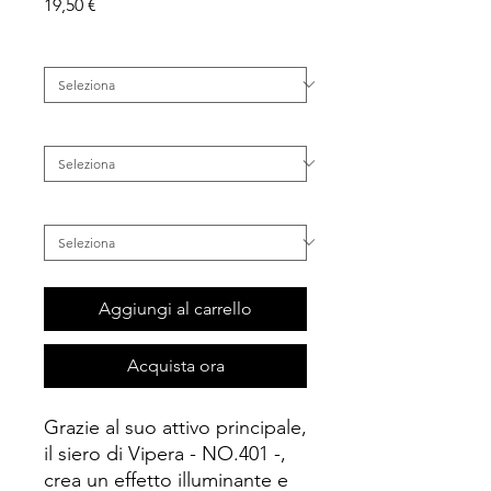
Prezzo
19,50 €
Famiglia
*
Categoria
*
Inestetismo
*
Aggiungi al carrello
Acquista ora
Grazie al suo attivo principale,
il siero di Vipera - NO.401 -,
crea un effetto illuminante e