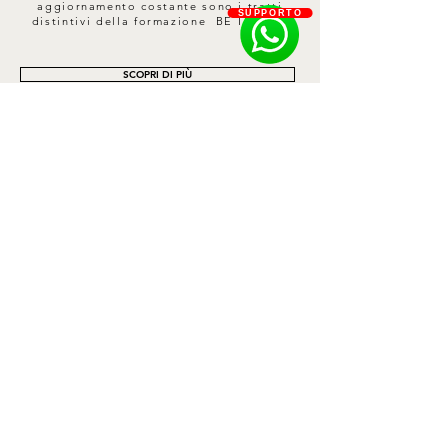
aggiornamento costante sono i tratti
SUPPORTO
distintivi della formazione BE I CURE.
SCOPRI DI PIÙ
Contatti
Privacy Policy
Cookie Policy
Termini e Condizioni
Spedizioni e Resi
Informativa sui rimborsi
Richiesta Reso
HEADQUARTER