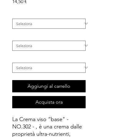
Prezzo
14,50 €
Tipo di Pelle
*
Famiglia
*
Categoria
*
Aggiungi al carrello
Acquista ora
La Crema viso “base" -
NO.302 - , è una crema dalle
proprietà ultra-nutrienti,