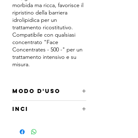
morbida ma ricca, favorisce il
ripristino della barriera
idrolipidica per un
trattamento ricostitutivo.
Compatibile con qualsiasi
concentrato "Face
Concentrates - 500 -" per un
trattamento intensivo e su
misura.
MODO D'USO
Dopo aver miscelato fino ad un
INCI
massimo di 3 concentrati specifici da
2ml "Face Concentrates - 500 -",
Aqua, Helianthus annuus seed oil,
applicare mattina e sera sul viso, collo
Cetearyl alcohol, Glycerin, Cetearyl
e decolleté con dolci massaggi
glucoside, Ethylhexyl palmitate, Oryza
circolari fino a completo