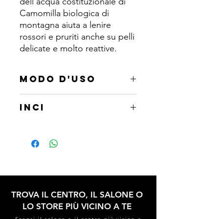
dell’acqua costituzionale di
Camomilla biologica di
montagna aiuta a lenire
rossori e pruriti anche su pelli
delicate e molto reattive.
MODO D'USO
Applicare la maschera stendendola
INCI
con un pennello o con le mani,
ottenendo uno strato uniforme di
Chamomilla recutita (Matricaria) flower
circa 2/3 millimetri. Dopo la posa di
water*, Xanthan gum, Aqua [Water],
circa 15-20 min, togliere con spugne
Lactic acid, Glycerin, Parfum
umide di acqua tiepida.
[Fragrance], Chamomilla recutita
(Matricaria) flower extract*, Citric acid,
Propanediol, Tetramethyl
acetyloctahydronaphthalenes,
TROVA IL CENTRO, IL SALONE O
Calendula officinalis flower extract*,
LO STORE PIÙ VICINO A TE
Gluconic acid, Tartaric acid, Alpha-
Scopri il salone o il centro più vicino a