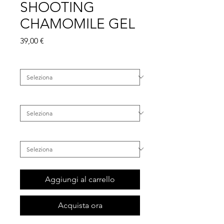
SHOOTING
CHAMOMILE GEL
Prezzo
39,00 €
Famiglia
*
Categoria
*
Inestetismo
*
Aggiungi al carrello
Acquista ora