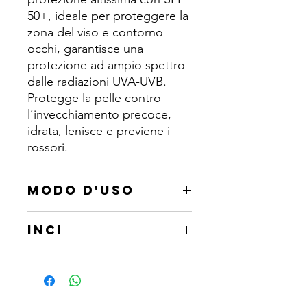
50+, ideale per proteggere la
zona del viso e contorno
occhi, garantisce una
protezione ad ampio spettro
dalle radiazioni UVA-UVB.
Protegge la pelle contro
l’invecchiamento precoce,
idrata, lenisce e previene i
rossori.
MODO D'USO
Applicare sulle zone da trattare una
INCI
quantità di prodotto sufficiente ad
iniziare il massaggio previsto.
Aqua, Ethylhexyl methoxycinnamate,
Riapplicare la crema in base alla
Octocrylene, Butyl
durata dell’esposizione al sole.
methoxydibenzoylmethane,
Methylene bis-benzotriazolyl