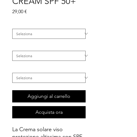
CREAM SPF 50+
Prezzo
29,00 €
Categoria
*
Famiglia
*
Tipo di Pelle
*
Aggiungi al carrello
Acquista ora
La Crema solare viso
protezione altissima con SPF