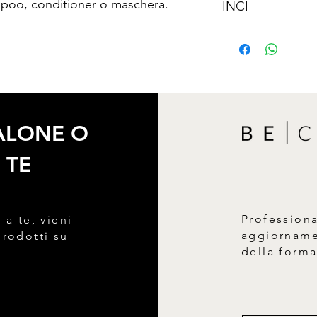
mpoo, conditioner o maschera.
INCI
SALONE O
 TE
Profession
 a te, vieni
aggiornamen
prodotti su
della form