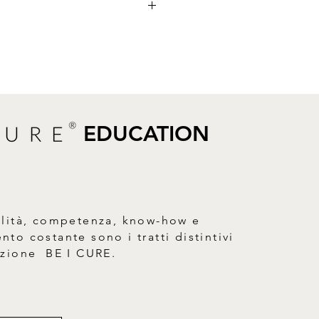
EDUCATION
alità, competenza, know-how e
to costante sono i tratti distintivi
azione BE I CURE.