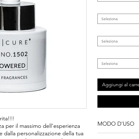
Categoria
*
Seleziona
Tipo di Capelli
*
Seleziona
Tipo di Pelle
*
Seleziona
Aggiungi al carre
rita!!!
MODO D'USO
a per il massimo dell'esperienza
e dalla personalizzazione della tua