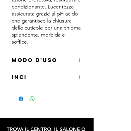
condizionante. Lucentezza
assicurata grazie al pH acido
che garantisce la chiusura
delle cuticole per una chioma
splendente, morbida e
soffice.
MODO D'USO
Applicare dopo lo shampoo sulle
INCI
lunghezze, lasciare in posa per 2-3
minuti. Risciacquare.
Aqua, Cetearyl alcohol,
Behenamidopropyl dimethylamine,
Glycerin, Cocamidopropyl betaine,
Isoamyl laurate, Aloe barbadensis leaf
juice*, Lactic acid, Olea europaea oil
unsaponifiables, Cocos nucifera oil,
Mangifera indica seed butter,
TROVA IL CENTRO, IL SALONE O