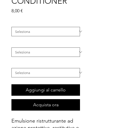
CONDITIONER
Prezzo
8,00 €
Famiglia
*
Categoria
*
Tipo di Capelli
*
Aggiungi al carrello
Acquista ora
Emulsione ristrutturante ad
azione protettiva, restitutiva e