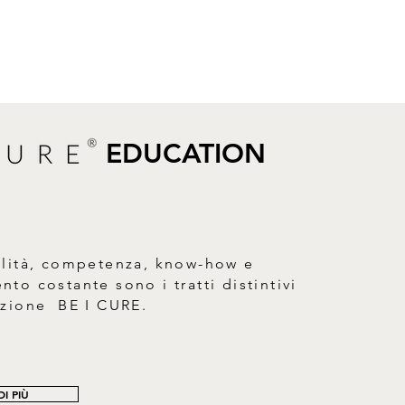
l betaine, Glycerin, Magnesium
m chloride, Lauryl glucoside, Sodium
ylate, Olea europaea oil
than gum, Coco-glucoside, Glyceryl
odium cocoyl sarcosinate, Potassium
zoate, Sodium PCA, Disodium
 Cocos nucifera oil, Bambusa
r, Guar hydroxypropyltrimonium
EDUCATION
uronate, Tocopheryl acetate, Lactic
 Lycium barbarum fruit extract,
cetic acid.
alità, competenza, know-how e
to costante sono i tratti distintivi
azione BE I CURE.
I PIÙ