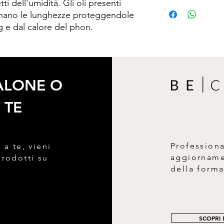
tti dell'umidità. Gli oli presenti
Aqua, Cocamidopropy
minano le lunghezze proteggendole
lauryl sulfate, Sodiu
lauryl glucose carbox
g e dal calore del phon.
unsaponifiables, Xan
oleate, Panthenol, S
sorbate, Sodium ben
cocoamphodiacetate,
vulgaris stem powde
SALONE O
chloride, Sodium hyal
acid, Benzyl alcohol,
 TE
Sorbic acid, Dehydroa
Profession
 a te, vieni
aggiornamen
prodotti su
della form
SCOPRI D