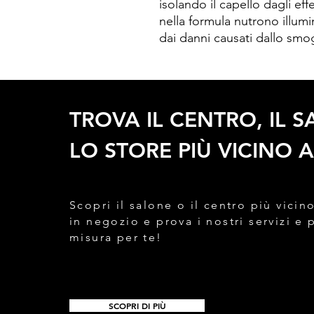
isolando il capello dagli effe
nella formula nutrono illu
dai danni causati dallo smo
TROVA IL CENTRO, IL 
LO STORE PIÙ VICINO A
Scopri il salone o il centro più vicino
in negozio e prova i nostri servizi e 
misura per te!
SCOPRI DI PIÙ