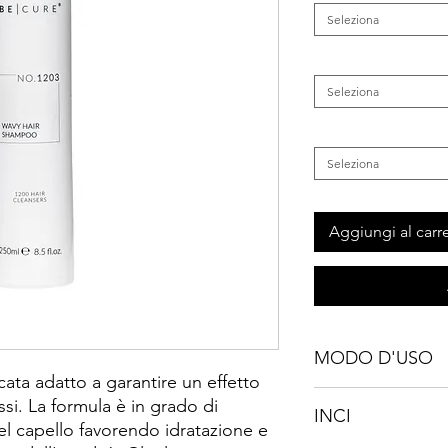
Seleziona
Categoria
*
Seleziona
Tipo di Capelli
*
Seleziona
Aggiungi al carre
MODO D'USO
ata adatto a garantire un effetto
Applicare una piccola
ssi. La formula è in grado di
INCI
bagnati, massaggiare
el capello favorendo idratazione e
Ripetere se necessa