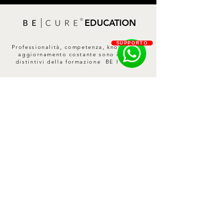
glutamate diacetate,
Ethylhexylglycerin.
EDUCATION
SUPPORTO
Professionalità, competenza, know-how e
aggiornamento costante sono i tratti
distintivi della formazione BE I CURE.
SCOPRI DI PIÙ
Contatti
Privacy Policy
Cookie Policy
Termini e Condizioni
Spedizioni e Resi
Informativa sui rimborsi