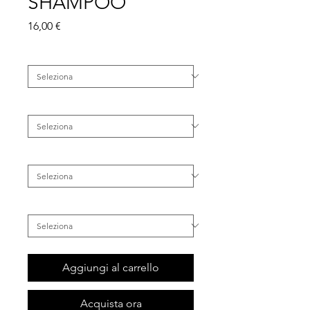
SHAMPOO
Prezzo
16,00 €
Categoria
*
Famiglia
*
Tipo di Capelli
*
Inestetismo
*
Aggiungi al carrello
Acquista ora