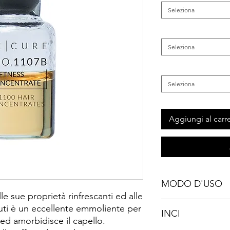
Seleziona
Categoria
*
Seleziona
Tipo di Capelli
*
Seleziona
Aggiungi al carre
MODO D'USO
lle sue proprietà rinfrescanti ed alle
FORMATO 2ML : Aggiu
uti è un eccellente emmoliente per
INCI
concentrato alle basi
i ed amorbidisce il capello.
oppure "Personalized 