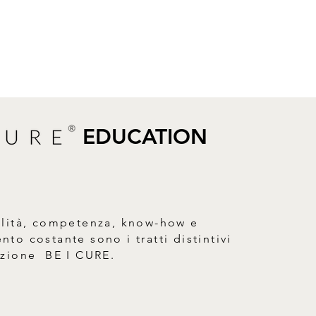
sylvestris leaf extract, Potassium
rattamento di routine.
zoate.
e prima di ogni utilizzo.
EDUCATION
alità, competenza, know-how e
to costante sono i tratti distintivi
azione BE I CURE.