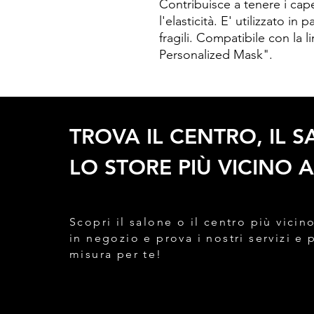
Contribuisce a tenere i capel
l'elasticità. E' utilizzato in
fragili. Compatibile con la 
Personalized Mask".
TROVA IL CENTRO, IL 
LO STORE PIÙ VICINO A
Scopri il salone o il centro più vicino
in negozio e prova i nostri servizi e 
misura per te!