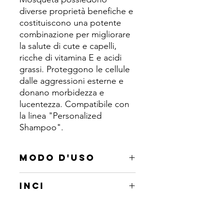
diverse proprietà benefiche e
costituiscono una potente
combinazione per migliorare
la salute di cute e capelli,
ricche di vitamina E e acidi
grassi. Proteggono le cellule
dalle aggressioni esterne e
donano morbidezza e
lucentezza. Compatibile con
la linea "Personalized
Shampoo".
MODO D'USO
Aggiungere il quantitativo del
INCI
concentrato alla base "Personalized
Shampoo" scelta in funzione al tipo di
Argania spinosa kernel oil, Rosa
cute/capello per il trattamento di
moschata seed oil.