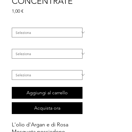
CONCENTRATE
Prezzo
1,00 €
Famiglia
*
Categoria
*
Tipo di Capelli
*
Aggiungi al carrello
Acquista ora
L'olio d'Argan e di Rosa
Mosqueta possiedono