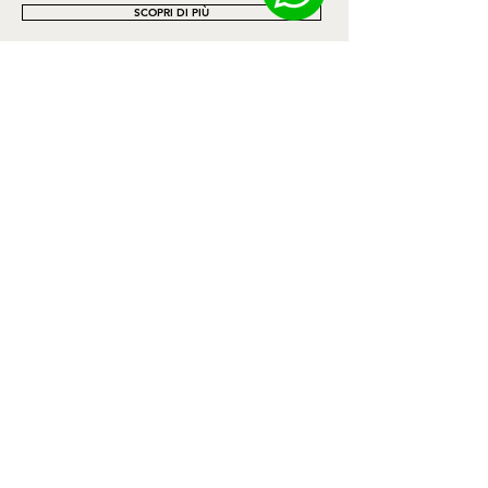
SCOPRI DI PIÙ
Contatti
Privacy Policy
Cookie Policy
Termini e Condizioni
Spedizioni e Resi
Informativa sui rimborsi
Richiesta Reso
HEADQUARTER
Via Rubino, 38
04023 Formia (LT) Italy
Ph. +39 0771 047010
hello@becure.it