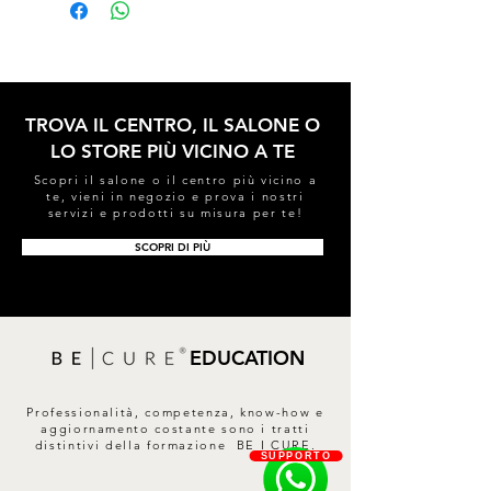
routine. Agitare bene prima di ogni
utilizzo.
TROVA IL CENTRO, IL SALONE O
LO STORE PIÙ VICINO A TE
Scopri il salone o il centro più vicino a
te, vieni in negozio e prova i nostri
servizi e prodotti su misura per te!
SCOPRI DI PIÙ
EDUCATION
Professionalità, competenza, know-how e
aggiornamento costante sono i tratti
distintivi della formazione BE I CURE.
SUPPORTO