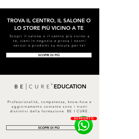
TROVA IL CENTRO, IL SALONE O
LO STORE PIÙ VICINO A TE
Scopri il salone o il centro più vicino a
te, vieni in negozio e prova i nostri
servizi e prodotti su misura per te!
SCOPRI DI PIÙ
EDUCATION
Professionalità, competenza, know-how e
aggiornamento costante sono i tratti
distintivi della formazione BE I CURE.
SUPPORTO
SCOPRI DI PIÙ