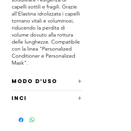
capelli sottili e fragili. Grazie
all'Elastina idrolizzata i capelli
tornano vitali e voluminosi,
riducendo la perdita di
volume dovuto alla rottura
delle lunghezze. Compatibile
con la linea "Personalized
Conditioner e Personalized
Mask".
MODO D'USO
Formato 30ML : Dopo aver effettuato
INCI
lo shampoo, a capelli bagnati,
applicare direttamente 2/3 gocce di
Hydrolyzed elastin, Aqua,
prodotto puro sulla cute.
Propanediol.
Massaggiare delicatamente con
movimenti circolari e lasciare agire 2-3
minuti. Non risciacquare.