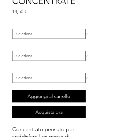
CONCENTRATE
Prezzo
14,50 €
Famiglia
*
Categoria
*
Tipo di Capelli
*
Aggiungi al carrello
Acquista ora
Concentrato pensato per
soddisfare l'esigenza di