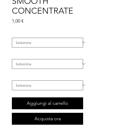
SMOOTH
CONCENTRATE
Prezzo
1,00 €
Famiglia
*
Categoria
*
Tipo di Capelli
*
Aggiungi al carrello
Acquista ora