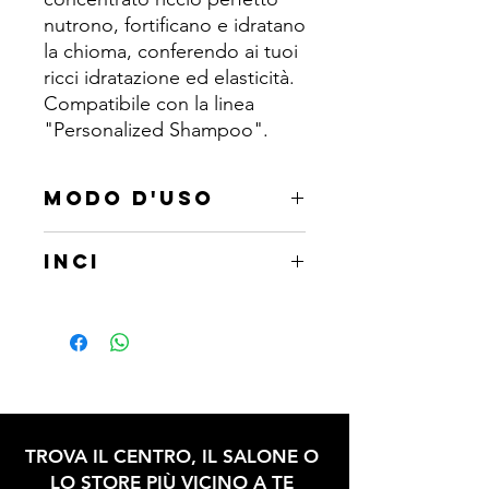
nutrono, fortificano e idratano
la chioma, conferendo ai tuoi
ricci idratazione ed elasticità.
Compatibile con la linea
"Personalized Shampoo".
MODO D'USO
Aggiungere il quantitativo del
INCI
concentrato alla base "Personalized
Shampoo" scelta in funzione al tipo di
Aqua, Hydrolyzed wheat protein,
cute/capello per il trattamento di
Phenoxyethanol, Ethylhexylglycerin,
routine. Agitare bene prima di ogni
Tetrasodium glutamate diacetate.
utilizzo.
TROVA IL CENTRO, IL SALONE O
LO STORE PIÙ VICINO A TE