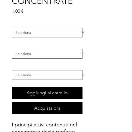
CONCENTRATE
Prezzo
1,00 €
Famiglia
*
Categoria
*
Tipo di Capelli
*
Aggiungi al carrello
Acquista ora
I principi attivi contenuti nel
concentrato riccio perfetto