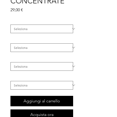
CONCENTRATE
Prezzo
29,00 €
Categoria
*
Famiglia
*
Tipo di Capelli
*
Inestetismo
*
Aggiungi al carrello
Acquista ora