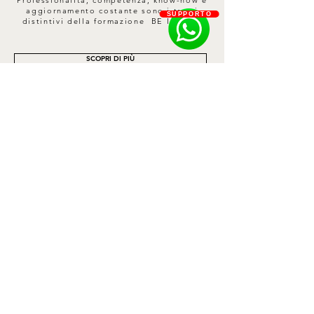
aggiornamento costante sono i tratti
SUPPORTO
distintivi della formazione BE I CURE.
SCOPRI DI PIÙ
Contatti
Privacy Policy
Cookie Policy
Termini e Condizioni
Spedizioni e Resi
Informativa sui rimborsi
Richiesta Reso
HEADQUARTER