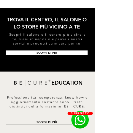
TROVA IL CENTRO, IL SALONE O
LO STORE PIÙ VICINO A TE
Scopri il salone o il centro più vicino a
te, vieni in negozio e prova i nostri
servizi e prodotti su misura per te!
SCOPRI DI PIÙ
EDUCATION
Professionalità, competenza, know-how e
aggiornamento costante sono i tratti
distintivi della formazione BE I CURE.
SUPPORTO
SCOPRI DI PIÙ