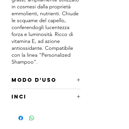
in cosmesi dalla proprietà
emmolienti, nutrienti. Chiude
le scquame del capello,
conferendogli lucentezza
forza e luminosità. Ricco di
vitamina E, ad azione
antiossidante. Compatibile
con la linea "Personalized
Shampoo".
MODO D'USO
Aggiungere il quantitativo del
INCI
concentrato alla base "Personalized
Shampoo" scelta in funzione al tipo di
Linum usitatissimum seed oil.
cute/capello per il trattamento di
routine. Agitare bene prima di ogni
utilizzo.