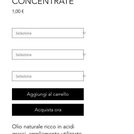
CONCENTRATE
Prezzo
1,00 €
Famiglia
*
Categoria
*
Tipo di Capelli
*
Aggiungi al carrello
Acquista ora
Olio naturale ricco in acidi
grassi, ampliamente utilizzato