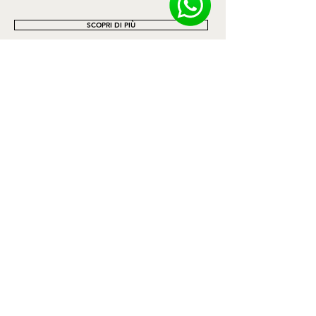
SCOPRI DI PIÙ
Contatti
Privacy Policy
Cookie Policy
Termini e Condizioni
Spedizioni e Resi
Informativa sui rimborsi
Richiesta Reso
HEADQUARTER
Via Rubino, 38
04023 Formia (LT) Italy
Ph. +39 0771 047010