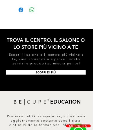
"Personalized Mask" scelte in
flower extract, Potassium sorbate.
funzione al tipo di cute/capello per il
trattamento di routine.
Agitare/mescolare bene prima di
ogni utilizzo.
TROVA IL CENTRO, IL SALONE O
LO STORE PIÙ VICINO A TE
Scopri il salone o il centro più vicino a
te, vieni in negozio e prova i nostri
servizi e prodotti su misura per te!
SCOPRI DI PIÙ
EDUCATION
Professionalità, competenza, know-how e
aggiornamento costante sono i tratti
distintivi della formazione BE I CURE.
SUPPORTO