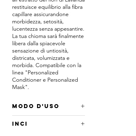
restituisce equilibrio alla fibra
capillare assicurandone
morbidezza, setosità,
lucentezza senza appesantire.
La tua chioma sarà finalmente
libera dalla spiacevole
sensazione di untiosità,
districata, volumizzata e
morbida. Compatibile con la
linea "Personalized
Conditioner e Personalized
Mask".
MODO D'USO
Formato 2ML : Aggiungere il
INCI
quantitativo del concentrato alle basi
"Personalized Conditioner" oppure
Glycerin, Aqua, Lavandula angustifolia