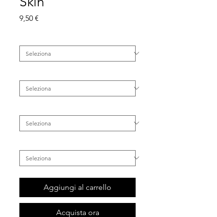
Skin
Prezzo
9,50 €
Tipo di Pelle
*
Famiglia
*
Categoria
*
Inestetismo
*
Aggiungi al carrello
Acquista ora