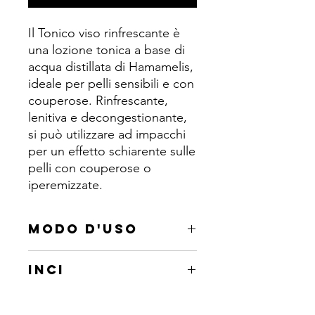
Il Tonico viso rinfrescante è
una lozione tonica a base di
acqua distillata di Hamamelis,
ideale per pelli sensibili e con
couperose. Rinfrescante,
lenitiva e decongestionante,
si può utilizzare ad impacchi
per un effetto schiarente sulle
pelli con couperose o
iperemizzate.
MODO D'USO
Mattina e sera, dopo la pulizia con il
INCI
latte detergente, eventuale scrub e
maschera, versare la lozione tonica su
Aqua, Glycerin, Hamamelis virginiana
un dischetto di cotone e picchiettare
flower water, Rosa centifolia flower