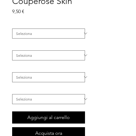
Couperose Skin
Prezzo
9,50 €
Tipo di Pelle
*
Famiglia
*
Categoria
*
Inestetismo
*
Aggiungi al carrello
Acquista ora