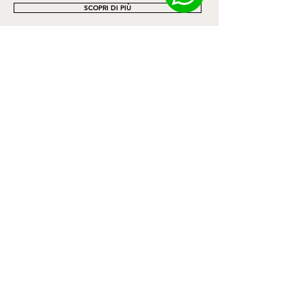
SCOPRI DI PIÙ
Contatti
Privacy Policy
Cookie Policy
Termini e Condizioni
Spedizioni e Resi
Informativa sui rimborsi
Richiesta Reso
HEADQUARTER
Via Rubino, 38
04023 Formia (LT) Italy
Ph. +39 0771 047010
hello@becure.it