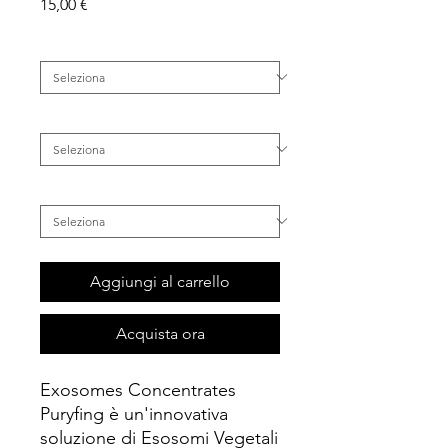
Prezzo
15,00 €
Famiglia
*
Categoria
*
Inestetismo
*
Aggiungi al carrello
Acquista ora
Exosomes Concentrates
Puryfing è un'innovativa
soluzione di Esosomi Vegetali