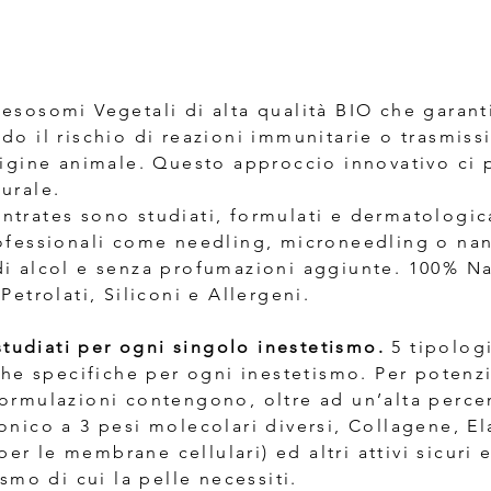
esosomi Vegetali di alta qualità BIO che garant
do il rischio di reazioni immunitarie o trasmis
rigine animale. Questo approccio innovativo ci 
urale.
trates sono studiati, formulati e dermatologic
rofessionali come needling, microneedling o na
di alcol e senza profumazioni aggiunte. 100% N
Petrolati, Siliconi e Allergeni.
udiati per ogni singolo inestetismo.
5 tipolog
iche specifiche per ogni inestetismo. Per potenz
formulazioni contengono, oltre ad un’alta perc
onico a 3 pesi molecolari diversi, Collagene, El
r le membrane cellulari) ed altri attivi sicuri 
ismo di cui la pelle necessiti.