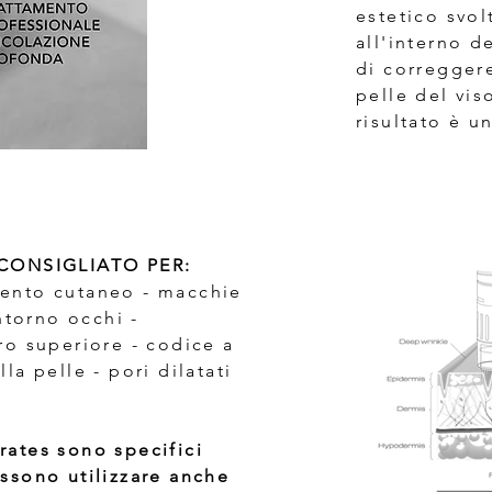
estetico svol
all'interno d
di correggere
pelle del vis
risultato è u
 CONSIGLIATO PER:
ento cutaneo - macchie
ontorno occhi -
ro superiore - codice a
la pelle - pori dilatati
rates sono specifici
ssono utilizzare anche