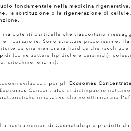
uolo fondamentale nella medicina rigenerativa,
ne, la sostituzione o la rigenerazione di cellule
unzione.
ma potenti particelle che trasportano messaggi v
 e riparazione. Sono strutture piccolissime. H
tituite da una membrana lipidica che racchiude 
pidi (come zattere lipidiche e ceramidi), colest
ta, citochine, enzimi).
sosomi sviluppati per gli
Exosomes Concentrat
 Exosomes Concentrates si distinguono nettamen
atteristiche innovative che ne ottimizzano l’eff
alla nostra equipe di Cosmetologi e prodotti dir