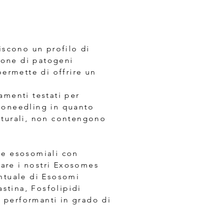
iscono un profilo di
sione di patogeni
permette di offrire un
amenti testati per
noneedling in quanto
aturali, non contengono
ie esosomiali con
iare i nostri Exosomes
entuale di Esosomi
astina, Fosfolipidi
e performanti in grado di