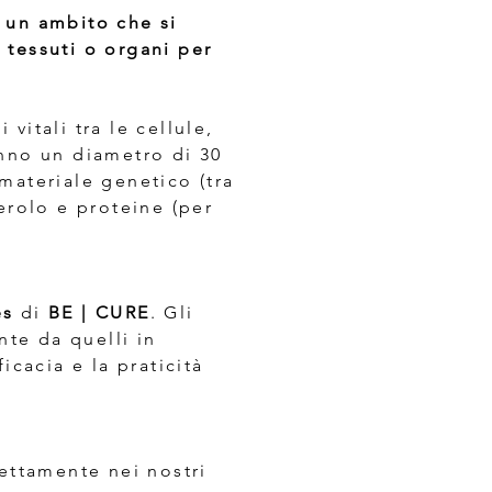
 un ambito che si
, tessuti o organi per
itali tra le cellule,
anno un diametro di 30
materiale genetico (tra
erolo e proteine (per
es
di
BE | CURE
. Gli
te da quelli in
icacia e la praticità
ettamente nei nostri