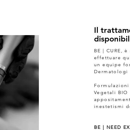
Il tratta
disponibi
BE | CURE, è
effettuare qu
un equipe fo
Dermatologi 
Formulazion
Vegetali BIO 
appositament
inestetismi d
BE | NEED E